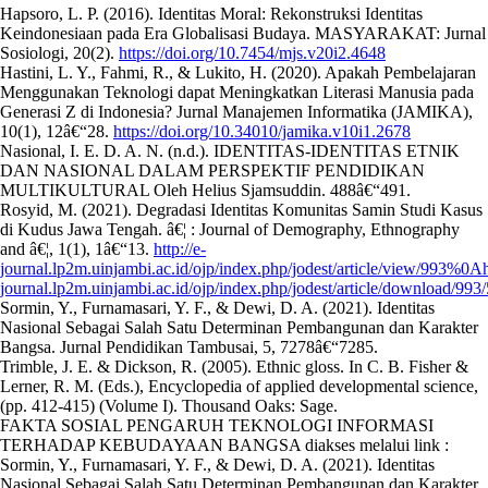
Hapsoro, L. P. (2016). Identitas Moral: Rekonstruksi Identitas
Keindonesiaan pada Era Globalisasi Budaya. MASYARAKAT: Jurnal
Sosiologi, 20(2).
https://doi.org/10.7454/mjs.v20i2.4648
Hastini, L. Y., Fahmi, R., & Lukito, H. (2020). Apakah Pembelajaran
Menggunakan Teknologi dapat Meningkatkan Literasi Manusia pada
Generasi Z di Indonesia? Jurnal Manajemen Informatika (JAMIKA),
10(1), 12â€“28.
https://doi.org/10.34010/jamika.v10i1.2678
Nasional, I. E. D. A. N. (n.d.). IDENTITAS-IDENTITAS ETNIK
DAN NASIONAL DALAM PERSPEKTIF PENDIDIKAN
MULTIKULTURAL Oleh Helius Sjamsuddin. 488â€“491.
Rosyid, M. (2021). Degradasi Identitas Komunitas Samin Studi Kasus
di Kudus Jawa Tengah. â€¦ : Journal of Demography, Ethnography
and â€¦, 1(1), 1â€“13.
http://e-
journal.lp2m.uinjambi.ac.id/ojp/index.php/jodest/article/view/993%0Aht
journal.lp2m.uinjambi.ac.id/ojp/index.php/jodest/article/download/993
Sormin, Y., Furnamasari, Y. F., & Dewi, D. A. (2021). Identitas
Nasional Sebagai Salah Satu Determinan Pembangunan dan Karakter
Bangsa. Jurnal Pendidikan Tambusai, 5, 7278â€“7285.
Trimble, J. E. & Dickson, R. (2005). Ethnic gloss. In C. B. Fisher &
Lerner, R. M. (Eds.), Encyclopedia of applied developmental science,
(pp. 412-415) (Volume I). Thousand Oaks: Sage.
FAKTA SOSIAL PENGARUH TEKNOLOGI INFORMASI
TERHADAP KEBUDAYAAN BANGSA diakses melalui link :
Sormin, Y., Furnamasari, Y. F., & Dewi, D. A. (2021). Identitas
Nasional Sebagai Salah Satu Determinan Pembangunan dan Karakter