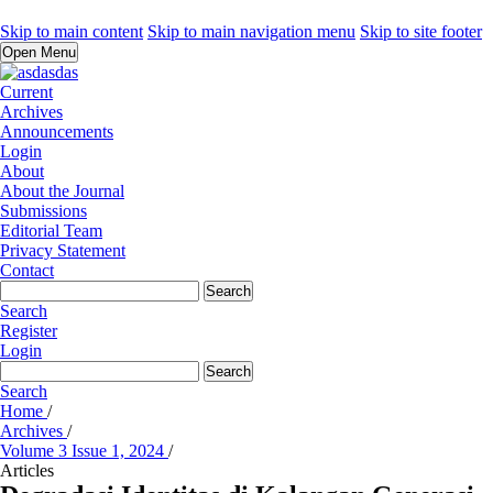
Skip to main content
Skip to main navigation menu
Skip to site footer
Open Menu
Current
Archives
Announcements
Login
About
About the Journal
Submissions
Editorial Team
Privacy Statement
Contact
Search
Search
Register
Login
Search
Search
Home
/
Archives
/
Volume 3 Issue 1, 2024
/
Articles