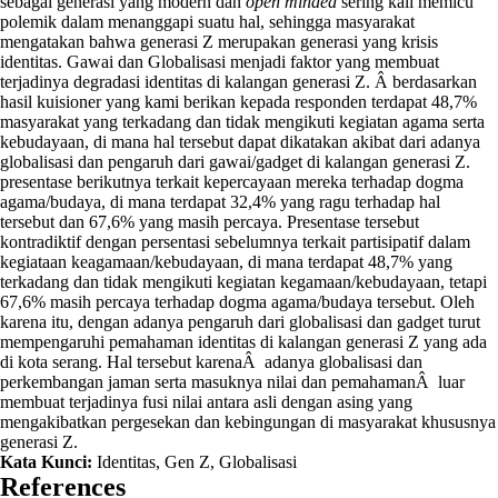
sebagai generasi yang modern dan
open minded
sering kali memicu
polemik dalam menanggapi suatu hal, sehingga masyarakat
mengatakan bahwa generasi Z merupakan generasi yang krisis
identitas. Gawai dan Globalisasi menjadi faktor yang membuat
terjadinya degradasi identitas di kalangan generasi Z. Â berdasarkan
hasil kuisioner yang kami berikan kepada responden terdapat 48,7%
masyarakat yang terkadang dan tidak mengikuti kegiatan agama serta
kebudayaan, di mana hal tersebut dapat dikatakan akibat dari adanya
globalisasi dan pengaruh dari gawai/gadget di kalangan generasi Z.
presentase berikutnya terkait kepercayaan mereka terhadap dogma
agama/budaya, di mana terdapat 32,4% yang ragu terhadap hal
tersebut dan 67,6% yang masih percaya. Presentase tersebut
kontradiktif dengan persentasi sebelumnya terkait partisipatif dalam
kegiataan keagamaan/kebudayaan, di mana terdapat 48,7% yang
terkadang dan tidak mengikuti kegiatan kegamaan/kebudayaan, tetapi
67,6% masih percaya terhadap dogma agama/budaya tersebut. Oleh
karena itu, dengan adanya pengaruh dari globalisasi dan gadget turut
mempengaruhi pemahaman identitas di kalangan generasi Z yang ada
di kota serang. Hal tersebut karenaÂ adanya globalisasi dan
perkembangan jaman serta masuknya nilai dan pemahamanÂ luar
membuat terjadinya fusi nilai antara asli dengan asing yang
mengakibatkan pergesekan dan kebingungan di masyarakat khususnya
generasi Z.
Kata Kunci:
Identitas, Gen Z, Globalisasi
References