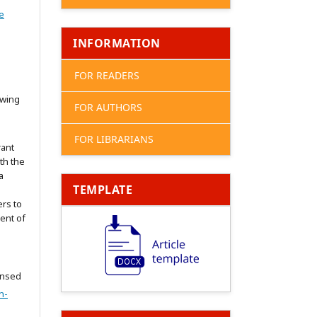
e
INFORMATION
FOR READERS
owing
FOR AUTHORS
FOR LIBRARIANS
rant
ith the
a
TEMPLATE
ers to
ent of
ensed
n-