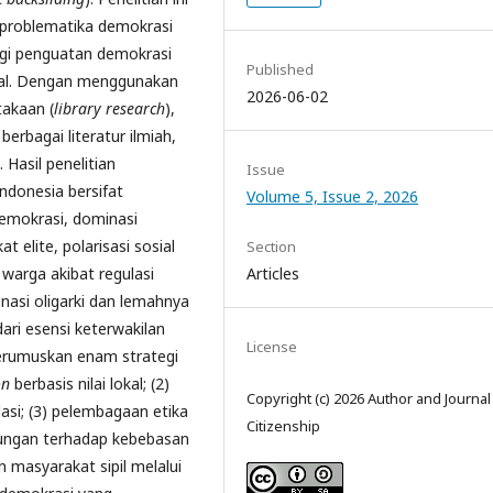
 problematika demokrasi
gi penguatan demokrasi
Published
nsial. Dengan menggunakan
2026-06-02
takaan (
library research
),
berbagai literatur ilmiah,
 Hasil penelitian
Issue
donesia bersifat
Volume 5, Issue 2, 2026
demokrasi, dominasi
at elite, polarisasi sosial
Section
warga akibat regulasi
Articles
inasi oligarki dan lemahnya
ari esensi keterwakilan
License
 merumuskan enam strategi
on
berbasis nilai lokal; (2)
Copyright (c) 2026 Author and Journal
lasi; (3) pelembagaan etika
Citizenship
ndungan terhadap kebebasan
an masyarakat sipil melalui