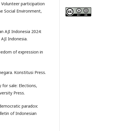
 Volunteer participation
he Social Environment,
an AJI Indonesia 2024:
 AJI Indonesia.
reedom of expression in
negara. Konstitusi Press.
for sale: Elections,
versity Press.
s democratic paradox:
lletin of Indonesian