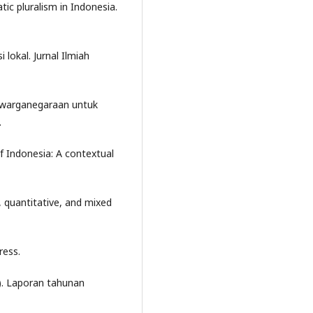
tic pluralism in Indonesia.
 lokal. Jurnal Ilmiah
ewarganegaraan untuk
.
of Indonesia: A contextual
e, quantitative, and mixed
ress.
. Laporan tahunan