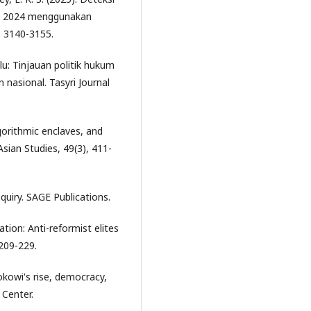
ilu 2024 menggunakan
, 3140-3155.
ilu: Tinjauan politik hukum
 nasional. Tasyri Journal
gorithmic enclaves, and
 Asian Studies, 49(3), 411-
inquiry. SAGE Publications.
tion: Anti-reformist elites
 209-229.
okowi's rise, democracy,
 Center.