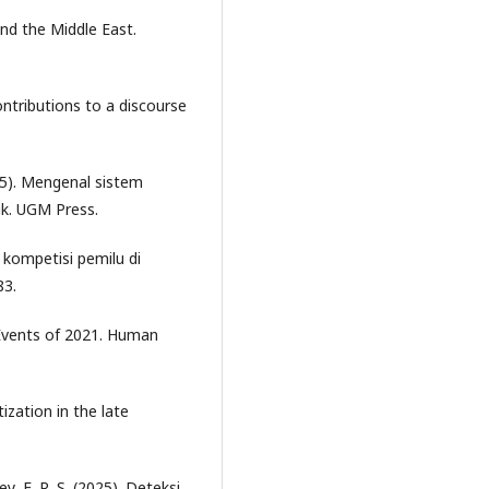
and the Middle East.
ntributions to a discourse
25). Mengenal sistem
ik. UGM Press.
m kompetisi pemilu di
83.
Events of 2021. Human
ization in the late
y, E. R. S. (2025). Deteksi