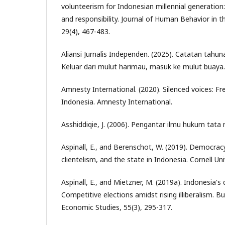
volunteerism for Indonesian millennial generation:
and responsibility. Journal of Human Behavior in t
29(4), 467-483.
Aliansi Jurnalis Independen. (2025). Catatan tahun
Keluar dari mulut harimau, masuk ke mulut buaya.
Amnesty International. (2020). Silenced voices: F
Indonesia. Amnesty International.
Asshiddiqie, J. (2006). Pengantar ilmu hukum tata 
Aspinall, E., and Berenschot, W. (2019). Democracy 
clientelism, and the state in Indonesia. Cornell Uni
Aspinall, E., and Mietzner, M. (2019a). Indonesia'
Competitive elections amidst rising illiberalism. Bu
Economic Studies, 55(3), 295-317.