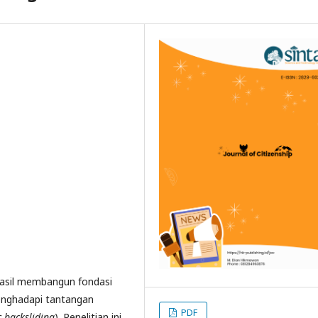
hasil membangun fondasi
enghadapi tantangan
PDF
 backsliding
). Penelitian ini