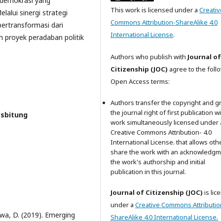
 demokrasi yang
This work is licensed under a
Creativ
elalui sinergi strategi
Commons Attribution-ShareAlike 4.0
ertransformasi dari
International License
.
h proyek peradaban politik
Authors who publish with
Journal of
Citizenship (JOC)
agree to the foll
Open Access terms:
Authors transfer the copyright and g
the journal right of first publication w
asbitung
work simultaneously licensed under 
Creative Commons Attribution- 4.0
International License. that allows oth
share the work with an acknowledgm
the work's authorship and initial
publication in this journal.
Journal of Citizenship (JOC)
is lic
under a
Creative Commons Attributio
wa, D. (2019). Emerging
ShareAlike 4.0 International License.