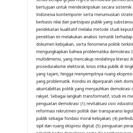
bertujuan untuk mendeskripsikan secara sistemik
Indonesia kontemporer serta merumuskan strate
berbasis nilai dan partisipasi publik yang substa
pendekatan kualitatif melalui metode studi kepus
penelitian ini melakukan analisis tematik terhadap 
dokumen kebijakan, serta fenomena politik terkini.
mengungkapkan bahwa problematika demokrasi In
multidimensi, yang mencakup rendahnya literasi 
proseduralisme elektoral, krisis etika publik di tingk
yang tajam, hingga menyempitnya ruang ekspresi 
yang problematik. Kondisi ini diperparah oleh dom
akuntabilitas politik yang menjauhkan demokrasi d
rakyat. Sebagai langkah transformatif, studi ini
penguatan demokrasi: (1) revitalisasi
civic educati
reformasi rekrutmen politik dan transparansi legis
publik sebagai fondasi moral kebijakan; (4) perli
sipil dan ruang ekspresi digital; (5) penguatan per