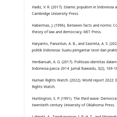
Hadiz, V. R. (2017). Islamic populism in Indonesia 
Cambridge University Press.
Habermas, J. (1996). Between facts and norms: Co
theory of law and democracy. MIT Press.
Haryanto, Panuntun, A. B., and Sasmita, A. S. (20
politik Indonesia: Suatu pengantar teori dan prakt
Herdiansah, A. G. (2017). Politisasi identitas dala
Indonesia pasca 2014. Jurnal Bawaslu, 3(2), 169-1
Human Rights Watch. (2022). World report 2022: 
Rights Watch.
Huntington, S. P. (1991). The third wave: Democrat
twentieth century. University of Oklahoma Press.
Lahinda, A., Tangkawarow, I. R. H. T., and Moningke