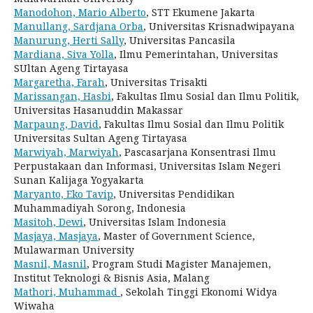
Manodohon, Mario Alberto
, STT Ekumene Jakarta
Manullang, Sardjana Orba
, Universitas Krisnadwipayana
Manurung, Herti Sally
, Universitas Pancasila
Mardiana, Siva Yolla
, Ilmu Pemerintahan, Universitas
SUltan Ageng Tirtayasa
Margaretha, Farah
, Universitas Trisakti
Marissangan, Hasbi
, Fakultas Ilmu Sosial dan Ilmu Politik,
Universitas Hasanuddin Makassar
Marpaung, David
, Fakultas Ilmu Sosial dan Ilmu Politik
Universitas Sultan Ageng Tirtayasa
Marwiyah, Marwiyah
, Pascasarjana Konsentrasi Ilmu
Perpustakaan dan Informasi, Universitas Islam Negeri
Sunan Kalijaga Yogyakarta
Maryanto, Eko Tavip
, Universitas Pendidikan
Muhammadiyah Sorong, Indonesia
Masitoh, Dewi
, Universitas Islam Indonesia
Masjaya, Masjaya
, Master of Government Science,
Mulawarman University
Masnil, Masnil
, Program Studi Magister Manajemen,
Institut Teknologi & Bisnis Asia, Malang
Mathori, Muhammad
, Sekolah Tinggi Ekonomi Widya
Wiwaha