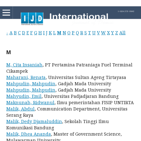
-
A
B
C
D
E
F
G
H
I
J
K
L
M
N
O
P
Q
R
S
T
U
V
W
X
Y
Z
All
M
M, Cita Insaniah
, PT Pertamina Patraniaga Fuel Terminal
Cikampek
Maharani, Renata
, Universitas Sultan Ageng Tirtayasa
Mahpudin, Mahpudin
, Gadjah Mada University
Mahpudin, Mahpudin
, Gadjah Mada University
Mahyudin, Emil
, Universitas Padjadjaran Bandung
Maknunah, Ridwanul
, Ilmu pemerintahan FISIP UNTIRTA
Malik, Abdul
, Communication Department, Universitas
Serang Raya
Malik, Dedy Djamaluddin
, Sekolah Tinggi Ilmu
Komunikasi Bandung
Malik, Dhea Ananda
, Master of Government Science,
Mulawarman University